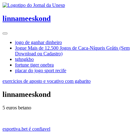
linnameeskond
jogo de ganhar dinheiro
Jogue Mais de 12.500 Jogos de Caça-Níqueis Grátis (Sem
Download ou Cadastro)
tghngkbo
fortune tiger onebra
placar do jogo sport recife
exercicios de aposto e vocativo com gabarito
linnameeskond
5 euros betano
esportiva.bet é confiavel