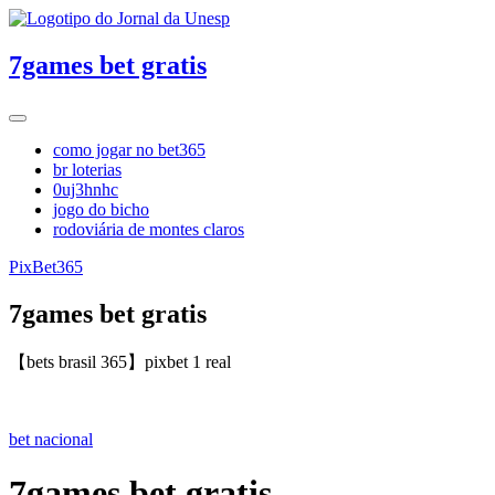
7games bet gratis
como jogar no bet365
br loterias
0uj3hnhc
jogo do bicho
rodoviária de montes claros
PixBet365
7games bet gratis
【bets brasil 365】pixbet 1 real
bet nacional
7games bet gratis