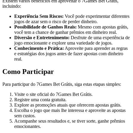
Existem vários benefícios em aproveitar o 7Games Bet Grátis,
incluindo:
Experiência Sem Riscos:
Você pode experimentar diferentes
jogos de azar sem o risco de perder dinheiro.
Possibilidade de Ganhos Reais:
Mesmo com apostas grátis,
você tem a chance de ganhar prêmios em dinheiro real.
Diversão e Entretenimento:
Desfrute de uma experiência de
jogo emocionante e explore uma variedade de jogos.
Conhecimento e Prática:
Aproveite para aprender as regras
e estratégias dos jogos antes de fazer apostas com dinheiro
real.
Como Participar
Para participar do 7Games Bet Grátis, siga estas etapas simples:
Visite o site oficial do 7Games Bet Grátis.
Registre uma conta gratuita.
Explore as promoções atuais que oferecem apostas grátis.
Escolha o jogo que mais lhe interessa e aproveite as apostas
sem custos.
Acompanhe seus resultados e, se tiver sorte, ganhe prêmios
emocionantes.