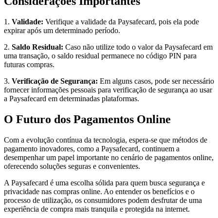
Considerações Importantes
1.
Validade:
Verifique a validade da Paysafecard, pois ela pode
expirar após um determinado período.
2.
Saldo Residual:
Caso não utilize todo o valor da Paysafecard em
uma transação, o saldo residual permanece no código PIN para
futuras compras.
3.
Verificação de Segurança:
Em alguns casos, pode ser necessário
fornecer informações pessoais para verificação de segurança ao usar
a Paysafecard em determinadas plataformas.
O Futuro dos Pagamentos Online
Com a evolução contínua da tecnologia, espera-se que métodos de
pagamento inovadores, como a Paysafecard, continuem a
desempenhar um papel importante no cenário de pagamentos online,
oferecendo soluções seguras e convenientes.
A Paysafecard é uma escolha sólida para quem busca segurança e
privacidade nas compras online. Ao entender os benefícios e o
processo de utilização, os consumidores podem desfrutar de uma
experiência de compra mais tranquila e protegida na internet.