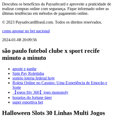
Descubra os benefícios da Paysafecard e aproveite a praticidade de
realizar compras online com segurança. Fique informado sobre as
últimas tendências em métodos de pagamento online.
© 2023 PaysafecardBrasil.com. Todos os direitos reservados.
como apostar no bet nacional
2024-01-08 20:09:56
são paulo futebol clube x sport recife
minuto a minuto
aposte e ganhe
Spin Pay Roletinha
sorteio loteria federal hoje
Roleta Online no Cassino: Uma Experiência de Emoção e
Sorte
【jogos friv 360】jogo monopoly
horarios do fortune tiger
super esportiva bet
Halloween Slots 30 Linhas Multi Jogos