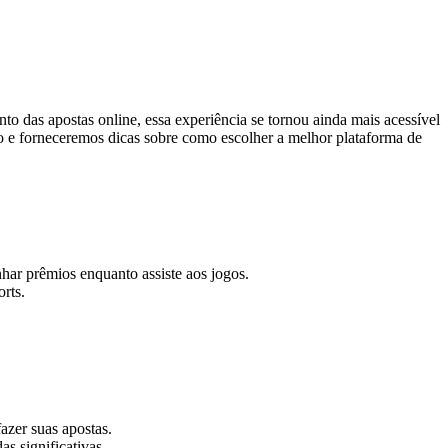
 das apostas online, essa experiência se tornou ainda mais acessível
so e forneceremos dicas sobre como escolher a melhor plataforma de
har prêmios enquanto assiste aos jogos.
rts.
fazer suas apostas.
s significativas.