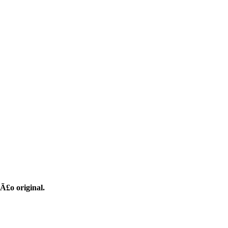
Ã£o original.