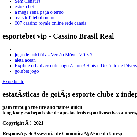
Sem Censura
estrela bet
a mega-sena paga o terno
assistir futebol online
007 cassino royale online rede canais
esportebet vip - Cassino Brasil Real
jogo de poki friv - Versão Móvel V6.3.5
aleta acean
Explore o Universo de Jogo Alano 3 Slots e Desfrute de Diver
goinbet jogo
Expediente
estatÃ­sticas de goiÃ¡s esporte clube x inde
path through the fire and flames dificil
king kong cachepots site de apostas
tenis esportivos
ctivos autore
Copyright Â© 2021
ResponsÃ¡vel: Assessoria de ComunicaÃ§Ã£o e da Unesp