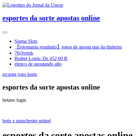
esportes da sorte apostas online
Sigma Slots
【lotomanía resultado】jogos de aposta que da dinheiro
76j3vrmh
Brabet Login: De 452,00 R
elenco de apostando alto
recarga jogo login
esportes da sorte apostas online
betano login
betis x manchester united
esportes da sorte apostas online