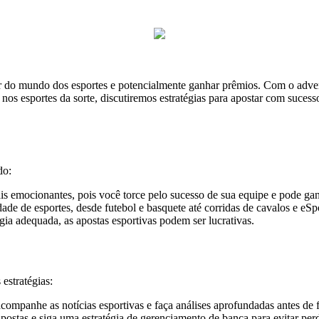
 do mundo dos esportes e potencialmente ganhar prêmios. Com o advento
nos esportes da sorte, discutiremos estratégias para apostar com suces
do:
s emocionantes, pois você torce pelo sucesso de sua equipe e pode gan
e de esportes, desde futebol e basquete até corridas de cavalos e eSpo
ia adequada, as apostas esportivas podem ser lucrativas.
estratégias:
 acompanhe as notícias esportivas e faça análises aprofundadas antes de 
tas e siga uma estratégia de gerenciamento de banca para evitar perda