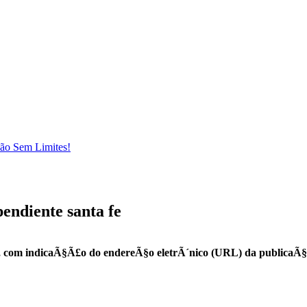
são Sem Limites!
pendiente santa fe
s, com indicaÃ§Ã£o do endereÃ§o eletrÃ´nico (URL) da publicaÃ§