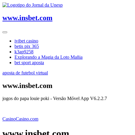
www.insbet.com
ivibet casino
betis pix 365
k3ap9258
Explorando a Magia da Loto Mañia
bet sport aposta
aposta de futebol virtual
www.insbet.com
jogos do papa louie poki - Versão Móvel App V6.2.2.7
CasinoCasino.com
www.insbet.com