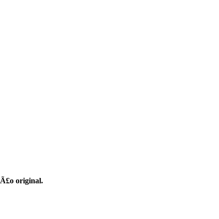
Ã£o original.