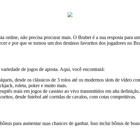
 online, não precisa procurar mais. O Brabet é a sua resposta para um
ecer e por que se tornou um dos destinos favoritos dos jogadores no Bra
 variedade de jogos de aposta. Aqui, você encontrará:
ueis, desde os clássicos de 3 rolos até os modernos slots de vídeo co
kjack, roleta, poker e muito mais.
piês reais em jogos de cassino ao vivo transmitidos em alta definição.
ritos, desde futebol até corridas de cavalos, com cotas competitivas.
 bônus para aumentar suas chances de ganhar. Isso inclui bônus de boas