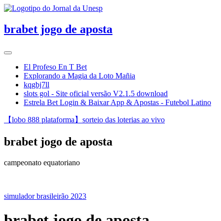
brabet jogo de aposta
El Profeso En T Bet
Explorando a Magia da Loto Mañia
kqgbj7ll
slots gol - Site oficial versão V2.1.5 download
Estrela Bet Login & Baixar App & Apostas - Futebol Latino
【lobo 888 plataforma】sorteio das loterias ao vivo
brabet jogo de aposta
campeonato equatoriano
simulador brasileirão 2023
brabet jogo de aposta