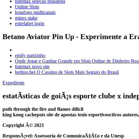
futemax seleção brasileira
Online Slots
botafogo multicanais
mines stake
estrelabet login
Betano Aviator Pin Up - Experimente a Er
emily narizinho
Onde Jogar e Ganhar Grande em Slots Online de Dinheiro Rea
futemax novo site
bettino.bet O Cassino de Slots Mais Seguro do Brasil
Expediente
estatÃ­sticas de goiÃ¡s esporte clube x inde
path through the fire and flames dificil
king kong cachepots site de apostas
tenis esportivos
ctivos autore
Copyright Â© 2021
ResponsÃ¡vel: Assessoria de ComunicaÃ§Ã£o e da Unesp