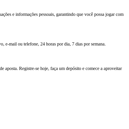
ansações e informações pessoais, garantindo que você possa jogar com
vo, e-mail ou telefone, 24 horas por dia, 7 dias por semana.
de aposta. Registre-se hoje, faça um depósito e comece a aproveitar