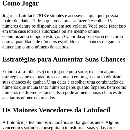
Como Jogar
Jogar na Lotofácil 2818 é simples e acessível a qualquer pessoa
maior de idade. Tudo o que você precisa fazer é escolher 15
números dentre os disponíveis em seu volante. Você pode fazer isso
em uma casa lotérica autorizada ou até mesmo online,
economizando tempo e esforço. O valor da aposta varia de acordo
com a quantidade de números escolhidos e as chances de ganhar
aumentam com o número de acertos.
Estratégias para Aumentar Suas Chances
Embora a Lotofácil seja um jogo de pura sorte, existem algumas
estratégias que os jogadores costumam empregar para maximizar
suas chances de ganhar. Uma delas é escolher uma combinação de
números que inclua tanto números pares quanto ímpares, bem como
números de diferentes faixas. Isso pode aumentar suas chances de
acertar os números sorteados.
Os Maiores Vencedores da Lotofácil
A Lotofácil já fez muitos milionários ao longo dos anos. Alguns
vencedores sortudos conseguiram transformar suas vidas com