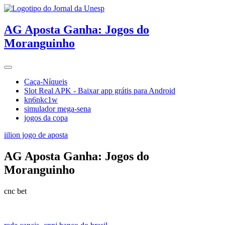
AG Aposta Ganha: Jogos do
Moranguinho
Caça-Níqueis
Slot Real APK - Baixar app grátis para Android
kn6nkc1w
simulador mega-sena
jogos da copa
iilion jogo de aposta
AG Aposta Ganha: Jogos do
Moranguinho
cnc bet