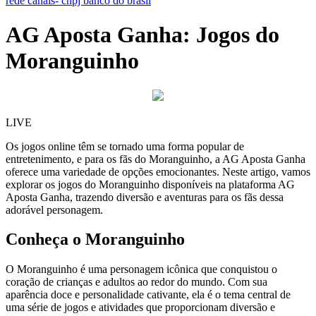
rede canais- cnpj banco do brasil
AG Aposta Ganha: Jogos do
Moranguinho
LIVE
Os jogos online têm se tornado uma forma popular de
entretenimento, e para os fãs do Moranguinho, a AG Aposta Ganha
oferece uma variedade de opções emocionantes. Neste artigo, vamos
explorar os jogos do Moranguinho disponíveis na plataforma AG
Aposta Ganha, trazendo diversão e aventuras para os fãs dessa
adorável personagem.
Conheça o Moranguinho
O Moranguinho é uma personagem icônica que conquistou o
coração de crianças e adultos ao redor do mundo. Com sua
aparência doce e personalidade cativante, ela é o tema central de
uma série de jogos e atividades que proporcionam diversão e