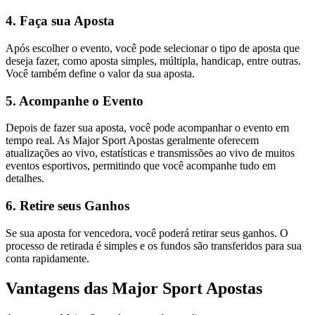
4. Faça sua Aposta
Após escolher o evento, você pode selecionar o tipo de aposta que
deseja fazer, como aposta simples, múltipla, handicap, entre outras.
Você também define o valor da sua aposta.
5. Acompanhe o Evento
Depois de fazer sua aposta, você pode acompanhar o evento em
tempo real. As Major Sport Apostas geralmente oferecem
atualizações ao vivo, estatísticas e transmissões ao vivo de muitos
eventos esportivos, permitindo que você acompanhe tudo em
detalhes.
6. Retire seus Ganhos
Se sua aposta for vencedora, você poderá retirar seus ganhos. O
processo de retirada é simples e os fundos são transferidos para sua
conta rapidamente.
Vantagens das Major Sport Apostas