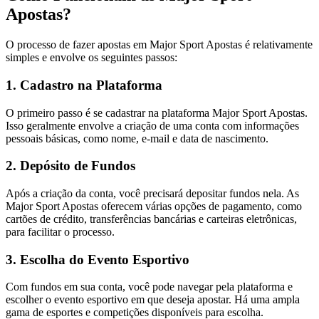
Apostas?
O processo de fazer apostas em Major Sport Apostas é relativamente
simples e envolve os seguintes passos:
1. Cadastro na Plataforma
O primeiro passo é se cadastrar na plataforma Major Sport Apostas.
Isso geralmente envolve a criação de uma conta com informações
pessoais básicas, como nome, e-mail e data de nascimento.
2. Depósito de Fundos
Após a criação da conta, você precisará depositar fundos nela. As
Major Sport Apostas oferecem várias opções de pagamento, como
cartões de crédito, transferências bancárias e carteiras eletrônicas,
para facilitar o processo.
3. Escolha do Evento Esportivo
Com fundos em sua conta, você pode navegar pela plataforma e
escolher o evento esportivo em que deseja apostar. Há uma ampla
gama de esportes e competições disponíveis para escolha.