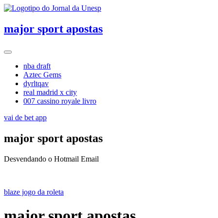
major sport apostas
nba draft
Aztec Gems
dyrltqav
real madrid x city
007 cassino royale livro
vai de bet app
major sport apostas
Desvendando o Hotmail Email
blaze jogo da roleta
major sport apostas