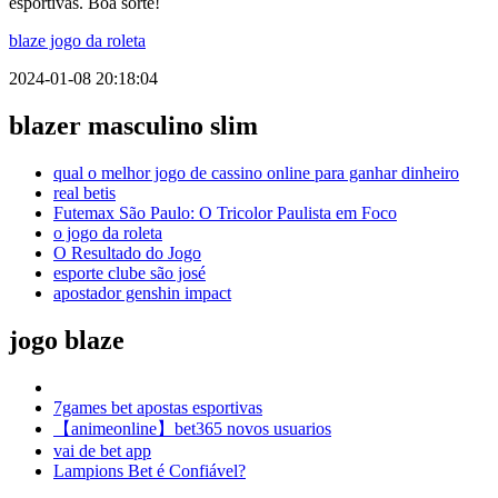
esportivas. Boa sorte!
blaze jogo da roleta
2024-01-08 20:18:04
blazer masculino slim
qual o melhor jogo de cassino online para ganhar dinheiro
real betis
Futemax São Paulo: O Tricolor Paulista em Foco
o jogo da roleta
O Resultado do Jogo
esporte clube são josé
apostador genshin impact
jogo blaze
7games bet apostas esportivas
【animeonline】bet365 novos usuarios
vai de bet app
Lampions Bet é Confiável?