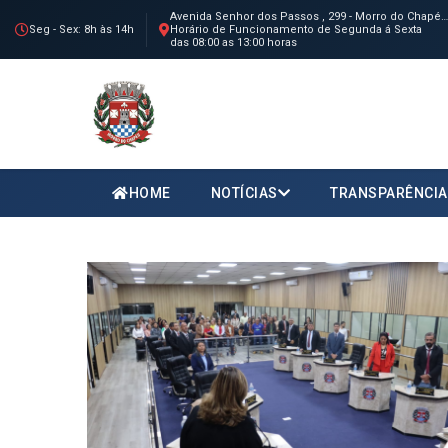
Avenida Senhor dos Passos , 299 - Morro do Chapéu - BA
Seg - Sex: 8h às 14h
Horário de Funcionamento de Segunda á Sexta
das 08:00 as 13:00 horas
HOME
NOTÍCIAS
TRANSPARÊNCIA