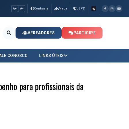
Contraste
Mapa
LGPD
A+
A-
VEREADORES
PARTICIPE
ALE CONOSCO
LINKS ÚTEIS
enho para profissionais da