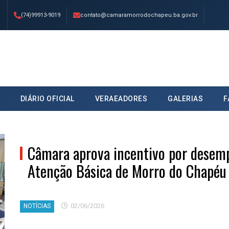
(74)99913-9019
contato@camaramorrodochapeu.ba.gov.br
DIÁRIO OFICIAL
VERAEADORES
GALERIAS
F
Câmara aprova incentivo por desemp
Atenção Básica de Morro do Chapéu
02/06/2026
NOTÍCIAS